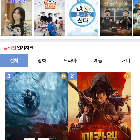
실시간
인기자료
전체
영화
드라마
예능
애니
1
2