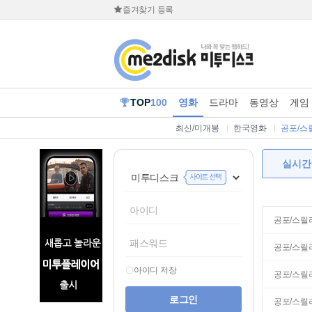
즐겨찾기 등록
TOP
100
영화
드라마
동영상
게임
최신/미개봉
한국영화
공포/스
실시간
공포/스릴
공포/스릴
아이디 저장
공포/스릴
공포/스릴