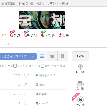
방송편성표
내가받은자료
이벤트
친구관리
내정보
OT
성인
K-성인
BJ방송
웹툰
일반
 타입 중 선택해 보세요!
이용권 전용
구매한 콘텐츠 제외
성인 콘텐츠 제외
TOP100
0
멋진천사517
3.8G
0
퇴랙
3.1G
정액관
0
kyjkdb
2.5G
0
imbc01
5.5G
HOT