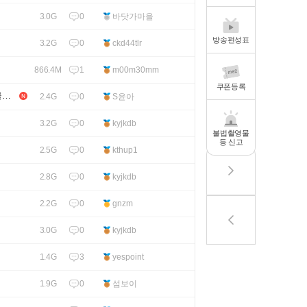
0
바닷가마을
3.0G
방송편성표
0
ckd44tlr
3.2G
1
m00m30mm
866.4M
쿠폰등록
글자
0
S윤아
2.4G
0
kyjkdb
3.2G
불법촬영물
등 신고
0
kthup1
2.5G
0
kyjkdb
2.8G
0
gnzm
2.2G
0
kyjkdb
3.0G
3
yespoint
1.4G
0
섬보이
1.9G