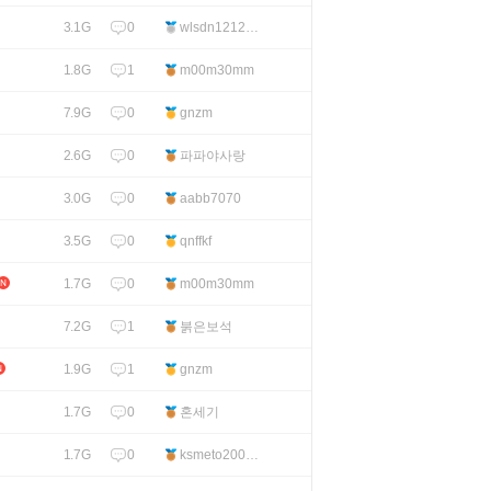
0
wlsdn12121
3.1G
1
1
m00m30mm
1.8G
0
gnzm
7.9G
0
파파야사랑
2.6G
0
aabb7070
3.0G
0
qnffkf
3.5G
0
m00m30mm
1.7G
1
붉은보석
7.2G
1
gnzm
1.9G
0
혼세기
1.7G
0
ksmeto2000
1.7G
1