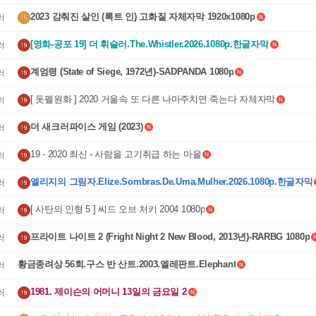
2023 감춰진 살인 (록트 인) 고화질 자체자막 1920x1080p
러
[영화-공포 19] 더 휘슬러.The.Whistler.2026.1080p.한글자막
러
계엄령 (State of Siege, 1972년)-SADPANDA 1080p
러
[ 돗펠원화 ] 2020 거울속 또 다른 나마주치면 죽는다 자체자막
러
더 새크러파이스 게임 (2023)
러
19 - 2020 최신 - 사람을 고기취급 하는 마을
러
엘리지의 그림자.Elize.Sombras.De.Uma.Mulher.2026.1080p.한글자막
러
[ 사탄의 인형 5 ] 씨드 오브 처키 2004 1080p
러
프라이트 나이트 2 (Fright Night 2 New Blood, 2013년)-RARBG 1080p
러
황금종려상 56회.구스 반 산트.2003.엘레판트.Elephant
러
1981. 제이슨의 어머니 13일의 금요일 2
러