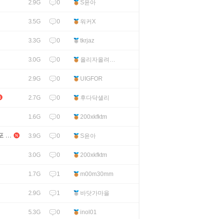
0
S윤아
2.9G
0
워커X
3.5G
0
tkrjaz
3.3G
0
올리자올려8
3.0G
11
0
UIGFOR
2.9G
0
후다닥샐리
2.7G
0
200xkfktm
1.6G
포 자
0
S윤아
3.9G
0
200xkfktm
3.0G
1
m00m30mm
1.7G
1
바닷가마을
2.9G
0
inol01
5.3G