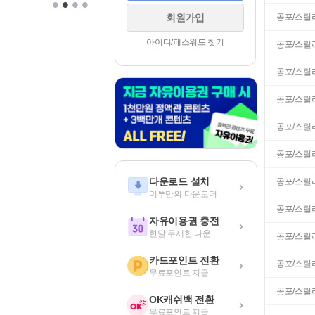
•
•
•
•
공포/스릴
회원가입
아이디/패스워드 찾기
공포/스릴
공포/스릴
공포/스릴
공포/스릴
공포/스릴
다운로드 설치
공포/스릴
미투만의 다운로더
공포/스릴
자유이용권 충전
한달 무제한 다운
공포/스릴
카드포인트 전환
공포/스릴
무료포인트 지급
공포/스릴
OK캐쉬백 전환
무료포인트 지급