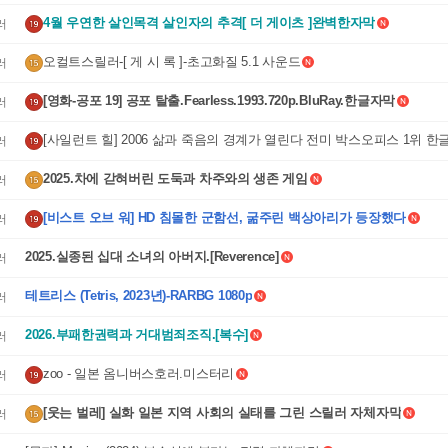
4월 우연한 살인목격 살인자의 추격[ 더 게이츠 ]완벽한자막
러
오컬트스릴러-[ 게 시 록 ]-초고화질 5.1 사운드
러
[영화-공포 19] 공포 탈출.Fearless.1993.720p.BluRay.한글자막
러
[사일런트 힐] 2006 삶과 죽음의 경계가 열린다 전미 박스오피스 1위 한
러
막
2025.차에 갇혀버린 도둑과 차주와의 생존 게임
러
[비스트 오브 워] HD 침몰한 군함선, 굶주린 백상아리가 등장했다
러
2025.실종된 십대 소녀의 아버지.[Reverence]
러
테트리스 (Tetris, 2023년)-RARBG 1080p
러
2026.부패한권력과 거대범죄조직.[복수]
러
zoo - 일본 옴니버스호러.미스터리
러
[웃는 벌레] 실화 일본 지역 사회의 실태를 그린 스릴러 자체자막
러