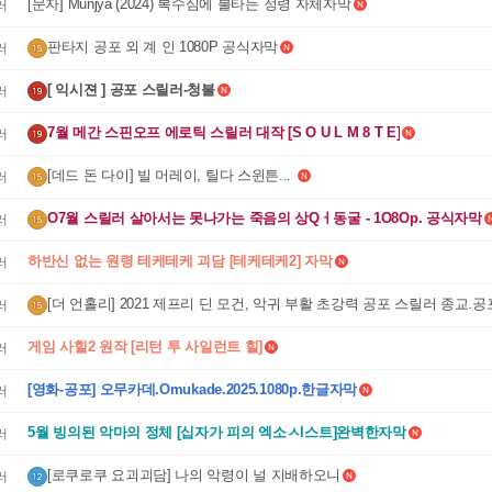
[문자] Munjya (2024) 복수심에 불타는 정령 자체자막
러
판타지 공포 외 계 인 1080P 공식자막
러
[ 익시젼 ] 공포 스릴러-청불
러
7월 메간 스핀오프 에로틱 스릴러 대작 [S O U L M 8 T E]
러
[데드 돈 다이] 빌 머레이, 틸다 스윈튼... 
러
O7월 스릴러 살아서는 못나가는 죽음의 상Qㅓ동굴 - 1O8Op. 공식자막
러
하반신 없는 원령 테케테케 괴담 [테케테케2] 자막
러
[더 언홀리] 2021 제프리 딘 모건, 악귀 부활 초강력 공포 스릴러 종교.공
러
체자막
게임 사힐2 원작 [리턴 투 사일런트 힐]
러
[영화-공포] 오무카데.Omukade.2025.1080p.한글자막
러
5월 빙의된 악마의 정체 [십자가 피의 엑소ㅅl스트]완벽한자막
러
[로쿠로쿠 요괴괴담] 나의 악령이 널 지배하오니
러