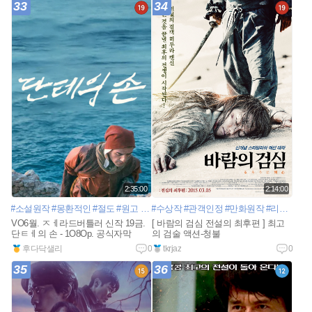
33
34
2:35:00
2:14:00
#소설원작
#몽환적인
#절도
#원고
#영화제
#수상작
#관객인정
#만화원작
#리얼액션
VO6월. ㅈㅔ라드버틀러 신작 19금.
[ 바람의 검심 전설의 최후편 ] 최고
단ㅌㅔ의 손 - 1O8Op. 공식자막
의 검술 액션-청불
후다닥샐리
0
tkrjaz
0
35
36