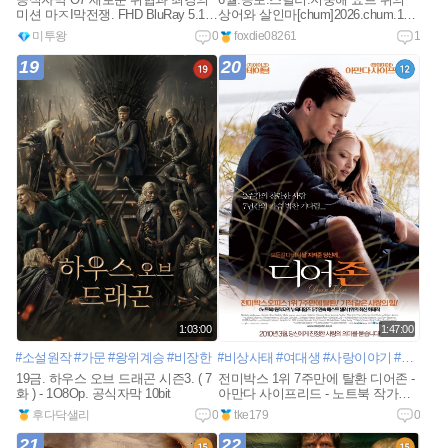
미션 마ㅈI막전쟁. FHD BluRay 5.1
상어와 살인마[chum]2026.chum.108
0p.완벽자막
n
미투왕
0
foxdie08261
1
e
w
19
20
1:03:00
1:47:00
#소설원작
#가문
#왕위계승
#비장한
#비상사태
#여대생
#사랑이야기
#편지
#
19금. 하우스 오브 드래곤 시즌3. ( 7
전미박스 1위 7주만에 탈환 디어존 -
화 ) - 1O8Op. 공식자막 10bit
아만다 사이프리드 - 노트북 작가의
5주연속 베스트셀러 1위
후다닥샐리
0
tke179
0
21
22