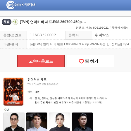
[TVN] 언더커버 셰프.E08.260709.450p.WANNA[샘 킴, 정지선]
컨텐츠 번호: 606195021 / 동영상>예능
용량/포인트
1.16GB / 2,000P
등록자
워너박스
파일/폴더
[TVN] 언더커버 셰프.E08.260709.450p.WANNA[샘 킴, 정지선].mp4
고속다운로드
찜 하기