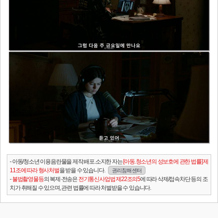
- 아동/청소년 이용음란물을 제작.배포.소지한 자는
[아동.청소년의 성보호에 관한 법률] 제
11조에 따라 형사처벌
을 받을 수 있습니다.
권리침해 센터
-
불법촬영물등
의 복제·전송은
전기통신사업법 제22조의5
에 따라 삭제/접속차단 등의 조
치가 취해질 수 있으며, 관련 법률에 따라 처벌받을 수 있습니다.