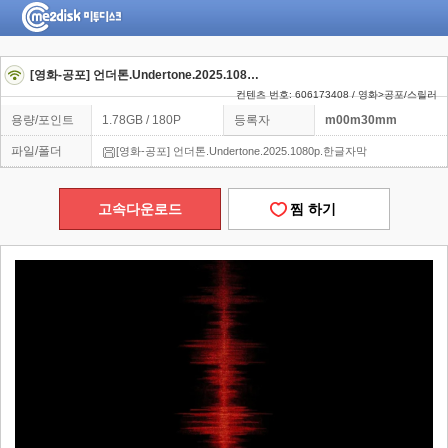
[영화-공포] 언더톤.Undertone.2025.1080p.한글자막
컨텐츠 번호: 606173408 / 영화>공포/스릴러
용량/포인트
1.78GB / 180P
등록자
m00m30mm
파일/폴더
[영화-공포] 언더톤.Undertone.2025.1080p.한글자막
고속다운로드
찜 하기