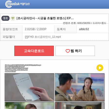
[초시공라만사 - 시공을 초월한 로맨스] EP12 수많은 시공간을 뛰어넘어 마주하게 된 두 사람의 운명
컨텐츠 번호: 606158350 / 드라마>중드
용량/포인트
2.02GB / 2,000P
등록자
alblc02
파일/폴더
FHD 초시공라만사_12.mp4
고속다운로드
찜 하기