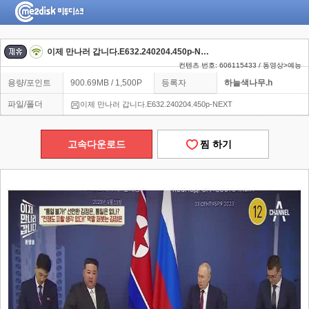
이제 만나러 갑니다.E632.240204.450p-NEXT
컨텐츠 번호: 606115433 / 동영상>예능
용량/포인트
900.69MB / 1,500P
등록자
하늘색나무.h
파일/폴더
이제 만나러 갑니다.E632.240204.450p-NEXT
고속다운로드
찜 하기