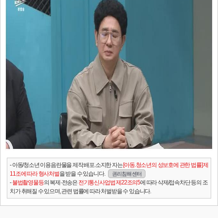
- 아동/청소년 이용음란물을 제작.배포.소지한 자는
[아동.청소년의 성보호에 관한 법률] 제
11조에 따라 형사처벌
을 받을 수 있습니다.
권리침해 센터
-
불법촬영물등
의 복제·전송은
전기통신사업법 제22조의5
에 따라 삭제/접속차단 등의 조
치가 취해질 수 있으며, 관련 법률에 따라 처벌받을 수 있습니다.