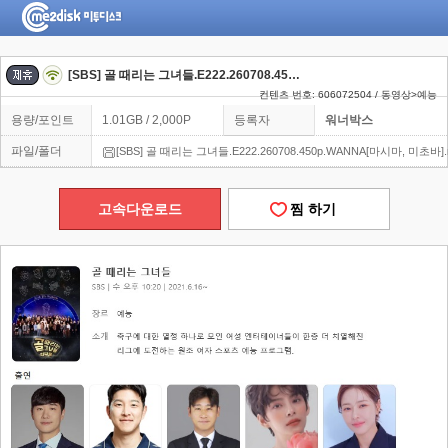
[SBS] 골 때리는 그녀들.E222.260708.450p.WANNA[마시마, 미초바]
컨텐츠 번호: 606072504 / 동영상>예능
용량/포인트
1.01GB / 2,000P
등록자
워너박스
파일/폴더
[SBS] 골 때리는 그녀들.E222.260708.450p.WANNA[마시마, 미초바].
고속다운로드
찜 하기