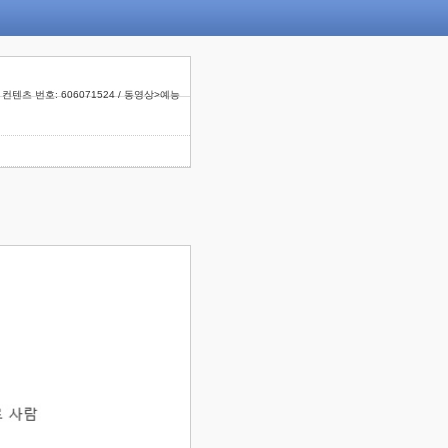
컨텐츠 번호: 606071524 / 동영상>예능