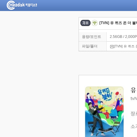
[TVN] 유 퀴즈 온 더 블
용량/포인트
2.56GB / 2,000P
파일/폴더
[TVN] 유 퀴즈 