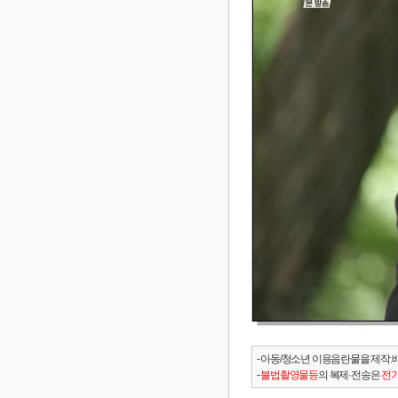
- 아동/청소년 이용음란물을 제작.
-
불법촬영물등
의 복제·전송은
전기