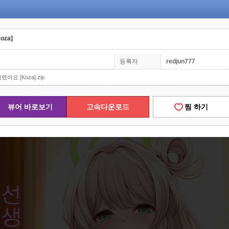
oza]
등록자
redjun777
어요 [Koza].zip
뷰어 바로보기
고속다운로드
찜 하기