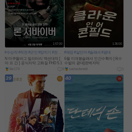
1:57:00
1:36:00
#수상작
#작전
#군인
#양치기
#전쟁영화
#재앙
#아프가니스탄
#살인마
#슬래셔
#선택의기로
#광대
#네이비씰
N 마쿠윌바그 밀리터리 액션대작 [
6월 미개봉슬래셔 인간수확자 [옥수
아 프 간 ] 공식자막 고화질 FHD 5.1
수밭의 광대]완벽자막
tke179
0
sadsadwwdf
1
39
40