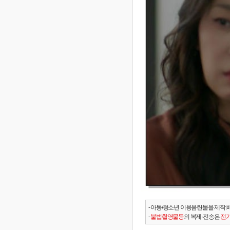
- 아동/청소년 이용음란물을 제작.
-
불법촬영물등
의 복제·전송은
전기