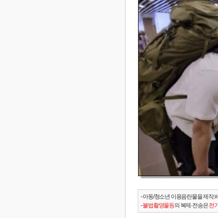
- 아동/청소년 이용음란물을 제작.
-
불법촬영물등
의 복제·전송은
전기