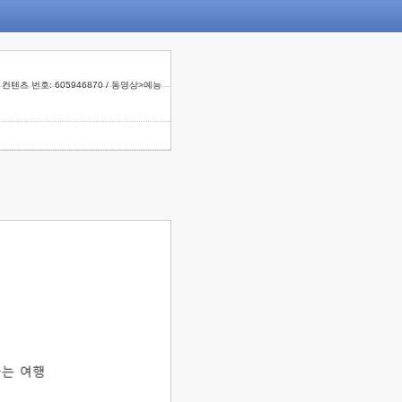
컨텐츠 번호: 605946870 / 동영상>예능