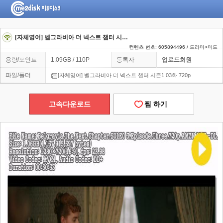
[자체영어] 벨그라비아 더 넥스트 챕터 시즌1 03화 720p
컨텐츠 번호: 605894496 / 드라마>미드
용량/포인트
1.09GB / 110P
등록자
업로드회원
파일/폴더
[자체영어] 벨그라비아 더 넥스트 챕터 시즌1 03화 720p
고속다운로드
찜 하기