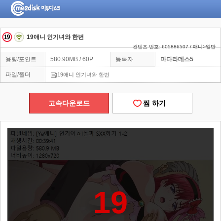
19애니 인기녀와 한번
컨텐츠 번호: 605886507 / 애니>일반
용량/포인트
580.90MB / 60P
등록자
마다라데스5
파일/폴더
19애니 인기녀와 한번
고속다운로드
찜 하기
19