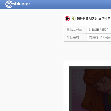
[꼴애니] AI생성 스쿠비두
용량/포인트
3.48GB / 350P
파일/폴더
[꼴애니] AI생