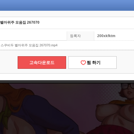
 벨마위주 모음집 267070
등록자
200xkfktm
성 스쿠비두 벨마위주 모음집 267070.mp4
고속다운로드
찜 하기