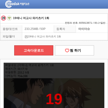
19애니 여교사 와카츠키 1화
컨텐츠 번호: 605813871 / 애니>일반
용량/포인트
233.25MB / 50P
등록자
마이더슈
파일/폴더
19애니 여교사 와카츠키 1화
고속다운로드
찜 하기
19