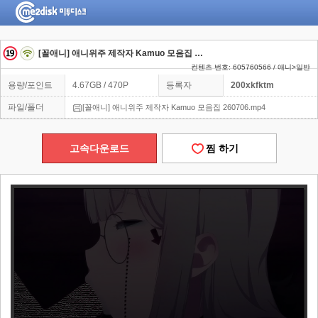
[꼴애니] 애니위주 제작자 Kamuo 모음집 260706
컨텐츠 번호: 605760566 / 애니>일반
용량/포인트
4.67GB / 470P
등록자
200xkfktm
파일/폴더
[꼴애니] 애니위주 제작자 Kamuo 모음집 260706.mp4
고속다운로드
찜 하기