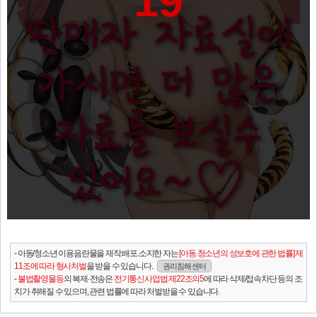
19
- 아동/청소년 이용음란물을 제작.배포.소지한 자는
[아동.청소년의 성보호에 관한 법률] 제
11조에 따라 형사처벌
을 받을 수 있습니다.
권리침해 센터
-
불법촬영물등
의 복제·전송은
전기통신사업법 제22조의5
에 따라 삭제/접속차단 등의 조
치가 취해질 수 있으며, 관련 법률에 따라 처벌받을 수 있습니다.