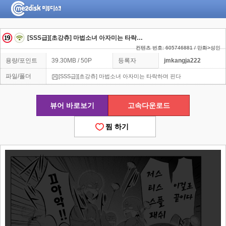
[SSS급][초강츄] 마법소녀 아자미는 타락하며 핀다
컨텐츠 번호: 605746881 / 만화>성인
용량/포인트
39.30MB / 50P
등록자
jmkangja222
파일/폴더
[SSS급][초강츄] 마법소녀 아자미는 타락하며 핀다
뷰어 바로보기
고속다운로드
찜 하기