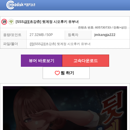
[SSS급][초강츄] 뒷계정 시오후키 유부녀
컨텐츠 번호: 605730733 / 만화>성인
용량/포인트
27.32MB / 50P
등록자
jmkangja222
파일/폴더
[SSS급][초강츄] 뒷계정 시오후키 유부녀
뷰어 바로보기
고속다운로드
찜 하기