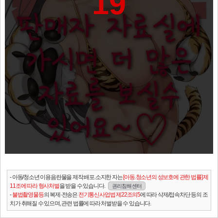
19
- 아동/청소년 이용음란물을 제작.배포.소지한 자는
[아동.청소년의 성보호에 관한 법률] 제
11조에 따라 형사처벌
을 받을 수 있습니다.
권리침해 센터
-
불법촬영물등
의 복제·전송은
전기통신사업법 제22조의5
에 따라 삭제/접속차단 등의 조
치가 취해질 수 있으며, 관련 법률에 따라 처벌받을 수 있습니다.