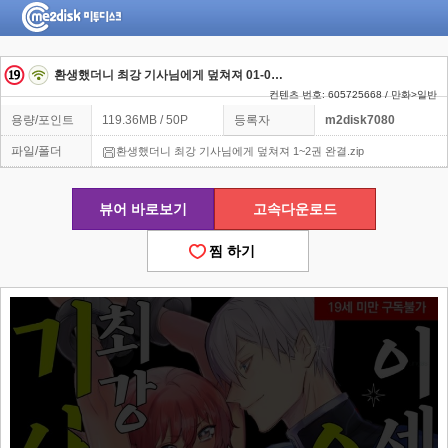
환생했더니 최강 기사님에게 덮쳐져 01-02 [완결]
컨텐츠 번호: 605725668 / 만화>일반
용량/포인트
119.36MB / 50P
등록자
m2disk7080
파일/폴더
환생했더니 최강 기사님에게 덮쳐져 1~2권 완결.zip
뷰어 바로보기
고속다운로드
찜 하기