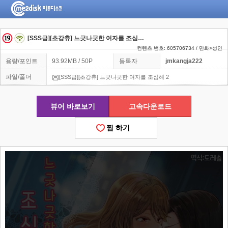
[SSS급][초강츄] 느긋나긋한 여자를 조심해 2
컨텐츠 번호: 605706734 / 만화>성인
용량/포인트
93.92MB / 50P
등록자
jmkangja222
파일/폴더
[SSS급][초강츄] 느긋나긋한 여자를 조심해 2
뷰어 바로보기
고속다운로드
찜 하기