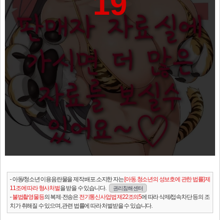
19
- 아동/청소년 이용음란물을 제작.배포.소지한 자는
[아동.청소년의 성보호에 관한 법률] 제
11조에 따라 형사처벌
을 받을 수 있습니다.
권리침해 센터
-
불법촬영물등
의 복제·전송은
전기통신사업법 제22조의5
에 따라 삭제/접속차단 등의 조
치가 취해질 수 있으며, 관련 법률에 따라 처벌받을 수 있습니다.