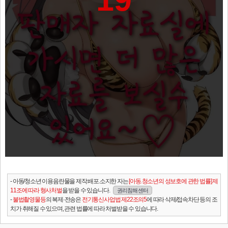
- 아동/청소년 이용음란물을 제작.배포.소지한 자는
[아동.청소년의 성보호에 관한 법률] 제
11조에 따라 형사처벌
을 받을 수 있습니다.
권리침해 센터
-
불법촬영물등
의 복제·전송은
전기통신사업법 제22조의5
에 따라 삭제/접속차단 등의 조
치가 취해질 수 있으며, 관련 법률에 따라 처벌받을 수 있습니다.