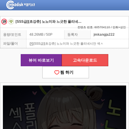
[SSS급][초강츄] 노노미와 느긋한 폴리네시안 섹ㅅ
컨텐츠 번호: 605704110 / 만화>성인
용량/포인트
48.26MB / 50P
등록자
jmkangja222
파일/폴더
[SSS급][초강츄] 노노미와 느긋한 폴리네시안 섹ㅅ
뷰어 바로보기
고속다운로드
찜 하기