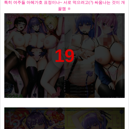
특히 여주들 아헤가호 표정이나~ 서로 먹으려고(?) 싸움나는 것이 개
꿀잼 ㅎ
19