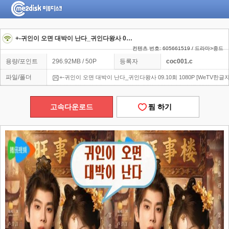
+-귀인이 오면 대박이 난다_귀인다왕사 09.10회 1080P [WeTV한글자막첨부]
컨텐츠 번호: 605661519 / 드라마>중드
용량/포인트
296.92MB / 50P
등록자
coc001.c
파일/폴더
+-귀인이 오면 대박이 난다_귀인다왕사 09.10회 1080P [WeTV한글
고속다운로드
찜 하기