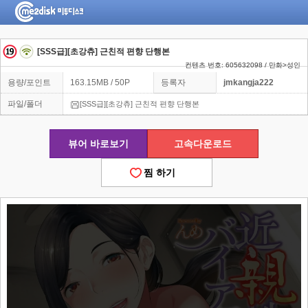
[SSS급][초강츄] 근친적 편향 단행본
컨텐츠 번호: 605632098 / 만화>성인
용량/포인트
163.15MB / 50P
등록자
jmkangja222
파일/폴더
[SSS급][초강츄] 근친적 편향 단행본
뷰어 바로보기
고속다운로드
찜 하기