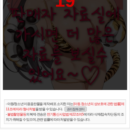
19
- 아동/청소년 이용음란물을 제작.배포.소지한 자는
[아동.청소년의 성보호에 관한 법률] 제
11조에 따라 형사처벌
을 받을 수 있습니다.
권리침해 센터
-
불법촬영물등
의 복제·전송은
전기통신사업법 제22조의5
에 따라 삭제/접속차단 등의 조
치가 취해질 수 있으며, 관련 법률에 따라 처벌받을 수 있습니다.