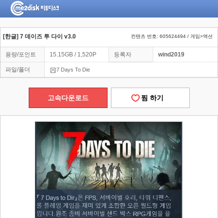
[한글] 7 데이즈 투 다이 v3.0
컨텐츠 번호: 605624494 / 게임>액션
용량/포인트
15.15GB / 1,520P
등록자
wind2019
파일/폴더
7 Days To Die
고속다운로드
찜 하기