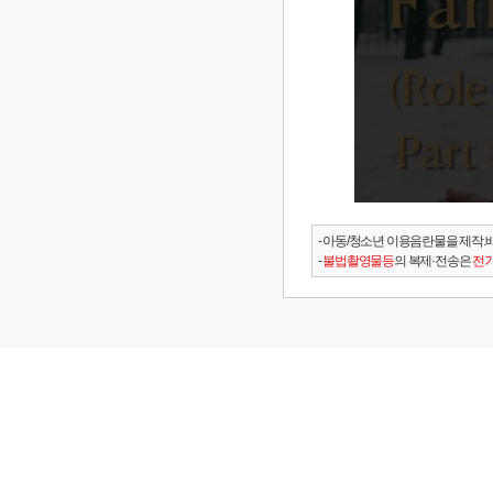
- 아동/청소년 이용음란물을 제작.
-
불법촬영물등
의 복제·전송은
전기