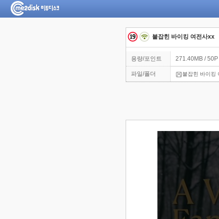
붙잡힌 바이킹 여전사xx
용량/포인트
271.40MB / 50P
파일/폴더
붙잡힌 바이킹 여