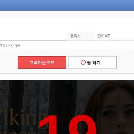
등록자
판도라7
전사xx.mp4
고속다운로드
찜 하기