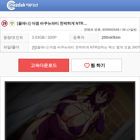
[꼴애니] 야겜 바쿠뉴파티 천박하게 NTR당하는 떡신 몇개 모음 260704
컨텐츠 번호: 605600349 / 애니>일반
용량/포인트
3.03GB / 300P
등록자
200xkfktm
파일/폴더
[꼴애니] 야겜 바쿠뉴파티 천박하게 NTR당하는 떡신 몇개 모음 26070
고속다운로드
찜 하기