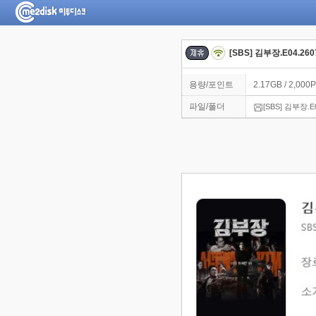
[SBS] 김부장.E04.26
용량/포인트
2.17GB / 2,000P
파일/폴더
[SBS] 김부장.E