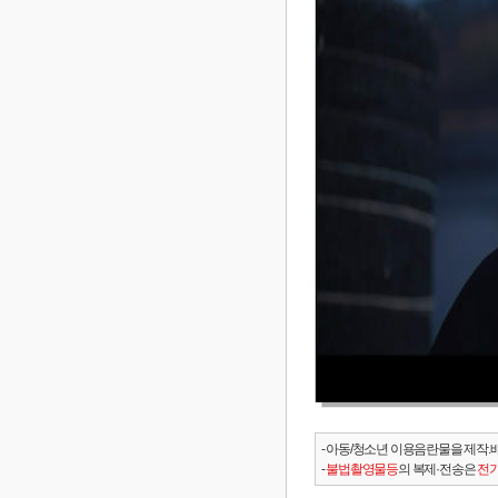
- 아동/청소년 이용음란물을 제작.
-
불법촬영물등
의 복제·전송은
전기