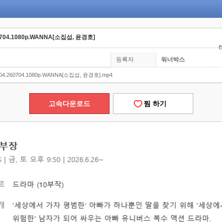
0704.1080p.WANNA[소집섭, 윤경호]
컨
등록자
워너박스
04.260704.1080p.WANNA[소집섭, 윤경호].mp4
고속다운로드
찜 하기