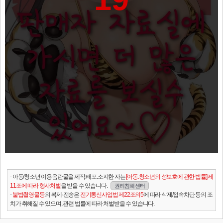
- 아동/청소년 이용음란물을 제작.배포.소지한 자는
[아동.청소년의 성보호에 관한 법률] 제
11조에 따라 형사처벌
을 받을 수 있습니다.
권리침해 센터
-
불법촬영물등
의 복제·전송은
전기통신사업법 제22조의5
에 따라 삭제/접속차단 등의 조
치가 취해질 수 있으며, 관련 법률에 따라 처벌받을 수 있습니다.