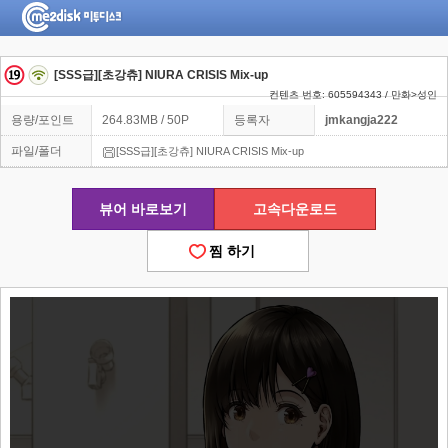
[SSS급][초강츄] NIURA CRISIS Mix-up
컨텐츠 번호: 605594343 / 만화>성인
용량/포인트
264.83MB / 50P
등록자
jmkangja222
파일/폴더
[SSS급][초강츄] NIURA CRISIS Mix-up
뷰어 바로보기
고속다운로드
찜 하기