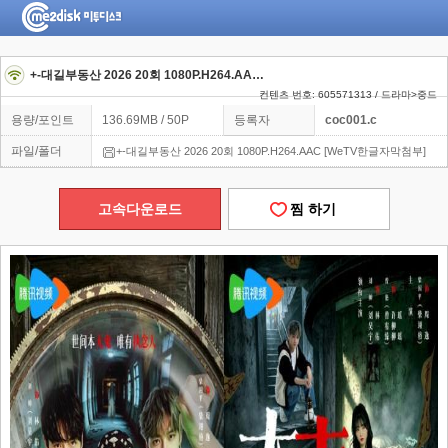
+-대길부동산 2026 20회 1080P.H264.AAC [WeTV한글자막첨부]
컨텐츠 번호: 605571313 / 드라마>중드
용량/포인트
136.69MB / 50P
등록자
coc001.c
파일/폴더
+-대길부동산 2026 20회 1080P.H264.AAC [WeTV한글자막첨부]
고속다운로드
찜 하기