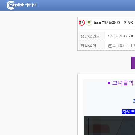
be-■그녀들과 ㅁㅣ친듯이 
용량/포인트
533.28MB / 50P
파일/폴더
그녀들과 ㅁㅣ친듯
■ 그녀들과
자세도