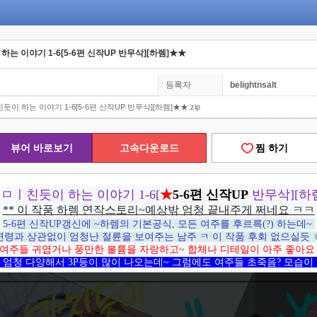
하는 이야기 1-6[5-6편 신작UP 반무삭][하렘]★★
등록자
belightnsalt
이 하는 이야기 1-6[5-6편 신작UP 반무삭][하렘]★★.zip
뷰어 바로보기
고속다운로드
찜 하기
 ㅁㅣ친듯이 하는 이야기 1-6[
★
5-6편 신작UP
반무삭][하
** 이 작품 하렘 연작스토리~예상밖 엄청 끝내주게 쩌네요 ㅋㅋ
5-6편 신작UP갱신에 ~하렘의 기본공식, 모든 여주를 후르륵(?) 하는데~
연령과 상관없이 엄청난 절륜을 보여주는 남주 ㅋ 이 작품 후회 없으실듯 
여주들 귀엽거나 풍만한 볼륨을 자랑하고~ 합체나 디테일이 아주 좋아
 엄청 다양해서 3P등이 많이 나오는데~ 그럼에도 여주들 초죽음? 모습이 압