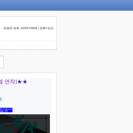
컨텐츠 번호: 605570998 / 만화>성인
렘 연작]
★★
ㅎ
요
권!!!