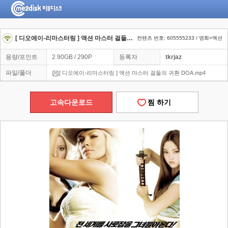
[ 디오에이-리마스터링 ] 액션 마스터 걸들의 귀환 DOA
컨텐츠 번호: 605555233 / 영화>액션
용량/포인트
2.90GB / 290P
등록자
tkrjaz
파일/폴더
[ 디오에이-리마스터링 ] 액션 마스터 걸들의 귀환 DOA.mp4
고속다운로드
찜 하기