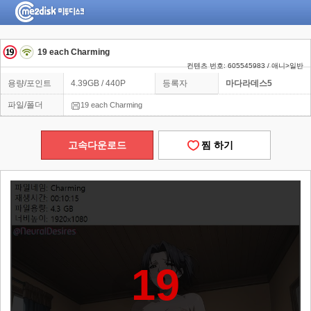
19 each Charming
컨텐츠 번호: 605545983 / 애니>일반
용량/포인트
4.39GB / 440P
등록자
마다라데스5
파일/폴더
19 each Charming
고속다운로드
찜 하기
19