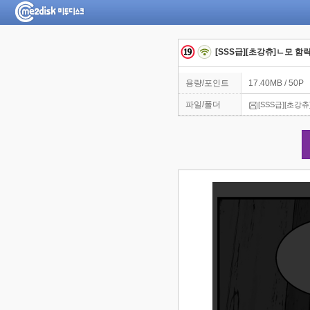
[SSS급][초강츄]ㄴ모 
용량/포인트
17.40MB / 50P
파일/폴더
[SSS급][초강