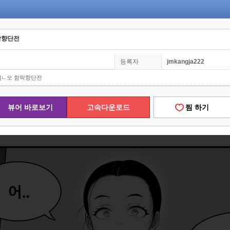
함락향단전
등록자
jmkangja222
츄]ㄴ모 함락향단전
뷰어 바로보기
고속다운로드
찜 하기