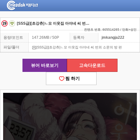
[SSS급][초강츄]ㄴ모 이웃집 아야네 씨 번외 소문의 방 편
컨텐츠 번호: 605514265 / 만화>성인
용량/포인트
147.26MB / 50P
등록자
jmkangja222
파일/폴더
[SSS급][초강츄]ㄴ모 이웃집 아야네 씨 번외 소문의 방 편
뷰어 바로보기
고속다운로드
찜 하기