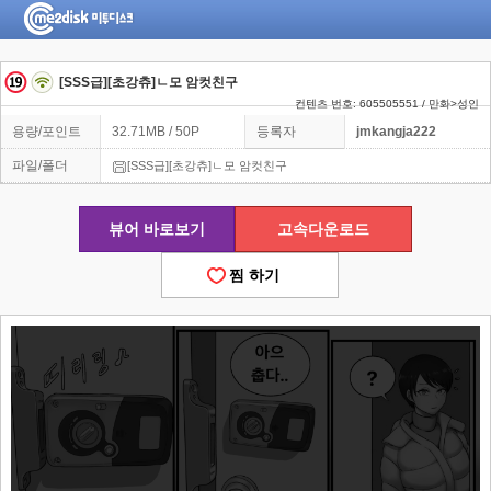
[SSS급][초강츄]ㄴ모 암컷친구
컨텐츠 번호: 605505551 / 만화>성인
용량/포인트
32.71MB / 50P
등록자
jmkangja222
파일/폴더
[SSS급][초강츄]ㄴ모 암컷친구
뷰어 바로보기
고속다운로드
찜 하기