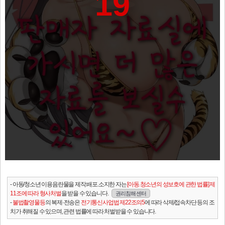
19
- 아동/청소년 이용음란물을 제작.배포.소지한 자는
[아동.청소년의 성보호에 관한 법률] 제
11조에 따라 형사처벌
을 받을 수 있습니다.
권리침해 센터
-
불법촬영물등
의 복제·전송은
전기통신사업법 제22조의5
에 따라 삭제/접속차단 등의 조
치가 취해질 수 있으며, 관련 법률에 따라 처벌받을 수 있습니다.