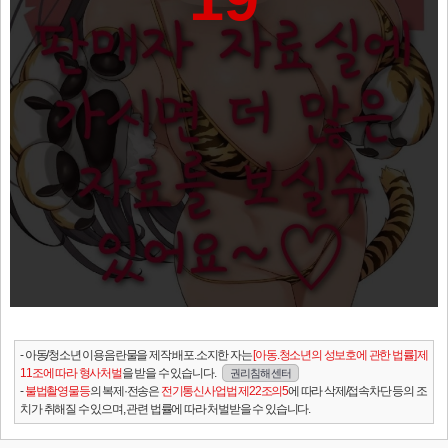
- 아동/청소년 이용음란물을 제작.배포.소지한 자는
[아동.청소년의 성보호에 관한 법률] 제
11조에 따라 형사처벌
을 받을 수 있습니다.
권리침해 센터
-
불법촬영물등
의 복제·전송은
전기통신사업법 제22조의5
에 따라 삭제/접속차단 등의 조
치가 취해질 수 있으며, 관련 법률에 따라 처벌받을 수 있습니다.