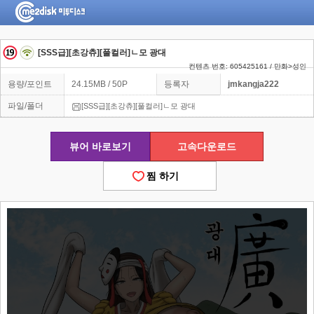
[SSS급][초강츄][풀컬러]ㄴ모 광대
컨텐츠 번호: 605425161 / 만화>성인
용량/포인트
24.15MB / 50P
등록자
jmkangja222
파일/폴더
[SSS급][초강츄][풀컬러]ㄴ모 광대
뷰어 바로보기
고속다운로드
찜 하기