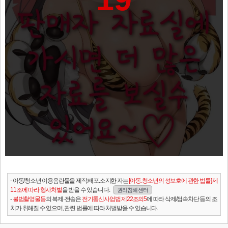
- 아동/청소년 이용음란물을 제작.배포.소지한 자는
[아동.청소년의 성보호에 관한 법률] 제
11조에 따라 형사처벌
을 받을 수 있습니다.
권리침해 센터
-
불법촬영물등
의 복제·전송은
전기통신사업법 제22조의5
에 따라 삭제/접속차단 등의 조
치가 취해질 수 있으며, 관련 법률에 따라 처벌받을 수 있습니다.