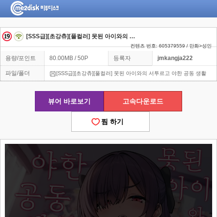
[SSS급][초강츄][풀컬러] 못된 아이와의 서투르고 야한 공동 생활
컨텐츠 번호: 605379559 / 만화>성인
용량/포인트
80.00MB / 50P
등록자
jmkangja222
파일/폴더
[SSS급][초강츄][풀컬러] 못된 아이와의 서투르고 야한 공동 생활
뷰어 바로보기
고속다운로드
찜 하기