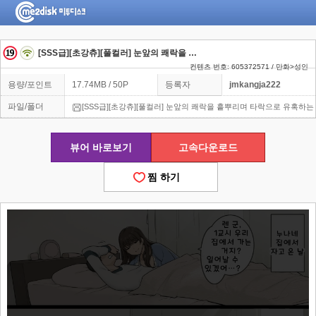
[SSS급][초강츄][풀컬러] 눈앞의 쾌락을 흩뿌리며 타락으로 유혹하는 나쁜 누나
컨텐츠 번호: 605372571 / 만화>성인
용량/포인트
17.74MB / 50P
등록자
jmkangja222
파일/폴더
[SSS급][초강츄][풀컬러] 눈앞의 쾌락을 흩뿌리며 타락으로 유혹하는
뷰어 바로보기
고속다운로드
찜 하기