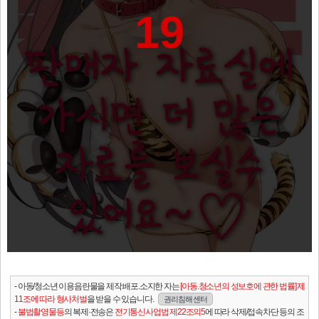
19
- 아동/청소년 이용음란물을 제작.배포.소지한 자는
[아동.청소년의 성보호에 관한 법률] 제
11조에 따라 형사처벌
을 받을 수 있습니다.
권리침해 센터
-
불법촬영물등
의 복제·전송은
전기통신사업법 제22조의5
에 따라 삭제/접속차단 등의 조