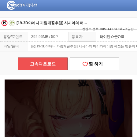
[19-3D야애니 가림개꼴추천] 시시아의 머리카락이
컨텐츠 번호: 605344173 / 애니>일반
용량/포인트
292.96MB / 50P
등록자
라이덴쇼군748
파일/폴더
[19-3D야애니 가림개꼴추천] 시시아의 머리카락이랑 꽉쪼는 뱀뷰지 
고속다운로드
찜 하기