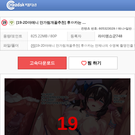
[19-2D야애니 안가림개꼴추천] 후ㅁ카는 언제나의 수영복
컨텐츠 번호: 605323029 / 애니>일반
용량/포인트
825.22MB / 80P
등록자
라이덴쇼군748
파일/폴더
[19-2D야애니 안가림개꼴추천] 후ㅁ카는 언제나의 수영복 촬영인줄 알았지
고속다운로드
찜 하기
19