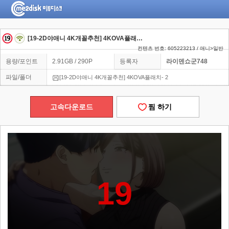
[19-2D야애니 4K개꼴추천] 4KOVA플래치- 2
컨텐츠 번호: 605223213 / 애니>일반
용량/포인트
2.91GB / 290P
등록자
라이덴쇼군748
파일/폴더
[19-2D야애니 4K개꼴추천] 4KOVA플래치- 2
고속다운로드
찜 하기
19