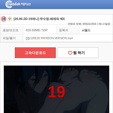
[26.06-2D-19애니] 무수정-레제와 섹X
컨텐츠 번호: 605221504 / 애니>일반
용량/포인트
450.69MB / 50P
등록자
ai월드
파일/폴더
(1)REZE PATREON VERSION.mp4
고속다운로드
찜 하기
19