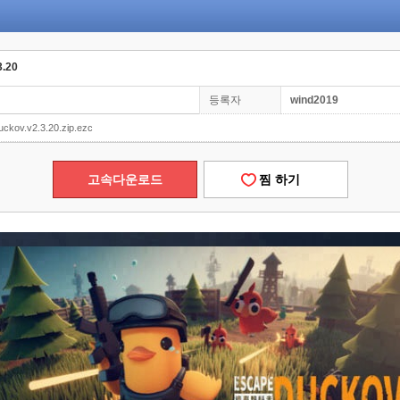
.20
등록자
wind2019
ckov.v2.3.20.zip.ezc
고속다운로드
찜 하기