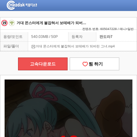
거대 몬스터에게 붙잡혀서 보테배가 되버린 그녀
컨텐츠 번호: 605047228 / 애니>일반
용량/포인트
540.03MB / 50P
등록자
판도라7
파일/폴더
거대 몬스터에게 붙잡혀서 보테배가 되버린 그녀.mp4
고속다운로드
찜 하기