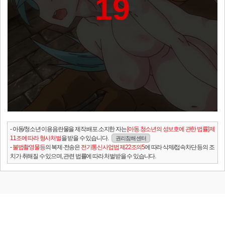
19
- 아동/청소년 이용음란물을 제작.배포.소지한 자는
[아동.청소년의 성보호에 관한 법률] 제
11조에 따라 형사처벌
을 받을 수 있습니다.
권리침해 센터
-
불법촬영물등
의 복제·전송은
전기통신사업법 제22조의5
에 따라 삭제/접속차단 등의 조
치가 취해질 수 있으며, 관련 법률에 따라 처벌받을 수 있습니다.