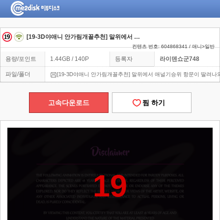
[19-3D야애니 안가림개꼴추천] 말위에서 애널기승위 항문이 딸려나와
컨텐츠 번호: 604868341 / 애니>일반
용량/포인트
1.44GB / 140P
등록자
라이덴쇼군748
파일/폴더
[19-3D야애니 안가림개꼴추천] 말위에서 애널기승위 항문이 딸려나와!
고속다운로드
찜 하기
19