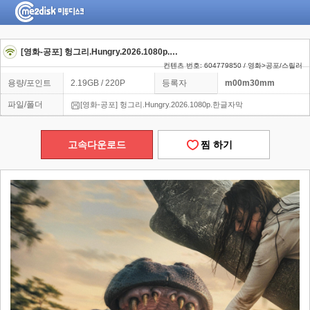
[영화-공포] 헝그리.Hungry.2026.1080p.한글자막
컨텐츠 번호: 604779850 / 영화>공포/스릴러
용량/포인트
2.19GB / 220P
등록자
m00m30mm
파일/폴더
[영화-공포] 헝그리.Hungry.2026.1080p.한글자막
고속다운로드
찜 하기